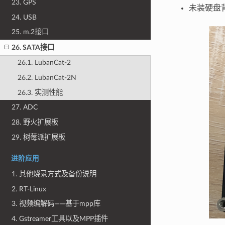
23. GPS
未装硬盘
24. USB
25. m.2接口
26. SATA接口
26.1. LubanCat-2
26.2. LubanCat-2N
26.3. 实测性能
27. ADC
28. 野火扩展板
29. 树莓派扩展板
进阶应用
1. 其他烧录方式及备份说明
2. RT-Linux
3. 视频编解码——基于mpp库
4. Gstreamer工具以及MPP插件