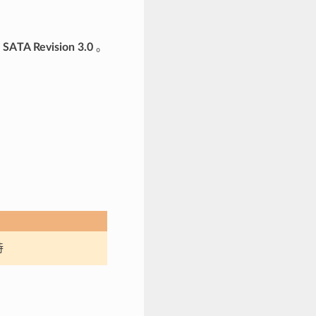
持
SATA Revision 3.0
。
持