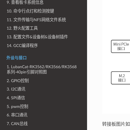
9. 查看板卡系统信息
10. 命令行点灯和检测按键
11. 文件传输与NFS网络文件系统
12. 野火配置工具
13. 配置文件&设备树&设备树插件
14. GCC编译程序
外设与接口
1. LubanCat-RK3562/RK3566/RK3568
系列-40pin引脚对照图
2. GPIO控制
3. I2C通讯
4. SPI通信
5. pwm控制
6. 串口通讯
7. CAN总线
转接板图片如