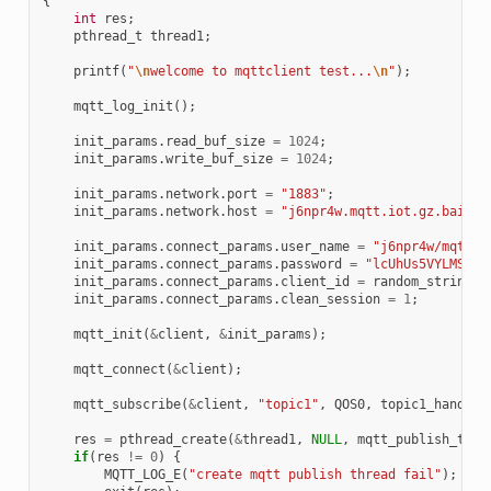
{
int
res
;
pthread_t
thread1
;
printf
(
"
\n
welcome to mqttclient test...
\n
"
);
mqtt_log_init
();
init_params
.
read_buf_size
=
1024
;
init_params
.
write_buf_size
=
1024
;
init_params
.
network
.
port
=
"1883"
;
init_params
.
network
.
host
=
"j6npr4w.mqtt.iot.gz.baidub
init_params
.
connect_params
.
user_name
=
"j6npr4w/mqtt-c
init_params
.
connect_params
.
password
=
"lcUhUs5VYLMSbrn
init_params
.
connect_params
.
client_id
=
random_string
(
1
init_params
.
connect_params
.
clean_session
=
1
;
mqtt_init
(
&
client
,
&
init_params
);
mqtt_connect
(
&
client
);
mqtt_subscribe
(
&
client
,
"topic1"
,
QOS0
,
topic1_handler
res
=
pthread_create
(
&
thread1
,
NULL
,
mqtt_publish_thre
if
(
res
!=
0
)
{
MQTT_LOG_E
(
"create mqtt publish thread fail"
);