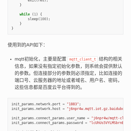
exit
(
res
);
}
while
(
1
)
{
sleep
(
100
);
}
}
使用到的API如下：
mqtt初始化，主要是配置
结构的相关
mqtt_client_t
信息，如果没有指定初始化参数，则系统会提供默认
的参数。但连接部分的参数则必须指定，比如连接的
端口号、云服务器的地址或者域名、用户名、密码，
这些信息都是百度云平台得到的。
init_params
.
network
.
port
=
"1883"
;
init_params
.
network
.
host
=
"j6npr4w.mqtt.iot.gz.baidubce.c
init_params
.
connect_params
.
user_name
=
"j6npr4w/mqtt-clien
init_params
.
connect_params
.
password
=
"lcUhUs5VYLMSbrnB"
;