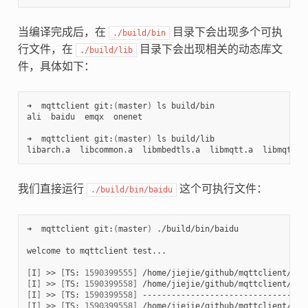
当编译完成后，在
目录下会出现多个可执
./build/bin
行文件，在
目录下会出现相关的动态库文
./build/lib
件，具体如下：
➜  mqttclient git:
(
master
)
 ls build/bin

ali  baidu  emqx  onenet

➜  mqttclient git:
(
master
)
 ls build/lib

我们直接运行
这个可执行文件：
./build/bin/baidu
➜  mqttclient git:
(
master
)
 ./build/bin/baidu

welcome to mqttclient test...

[
I
]
 >> 
[
TS: 
1590399555
]
 /home/jiejie/github/mqttclient/mqt
[
I
]
 >> 
[
TS: 
1590399558
]
 /home/jiejie/github/mqttclient/mqt
[
I
]
 >> 
[
TS: 
1590399558
]
[
I
]
 >> 
[
TS: 
1590399558
]
 /home/jiejie/github/mqttclient/tes