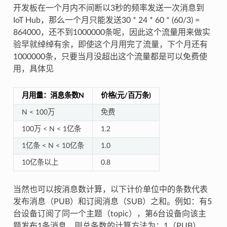
开发板在一个月内不间断以3秒的频率发送一次消息到
IoT Hub，那么一个月只能发送30 * 24 * 60 * (60/3) =
864000，还不到1000000条呢，因此这个流量用来做实
验早就绰绰有余，即使这个月用完了流量，下个月还有
1000000条，只要当月没超出这个流量都是可以免费使
用，具体见
月用量：消息条数N
价格(元/百万条)
N < 100万
免费
100万 < N < 1亿条
1.2
1亿条 < N < 10亿条
1.0
10亿条以上
0.8
当然也可以按消息数计算，以下计价单位中的条数代表
发布消息（PUB）和订阅消息（SUB）之和。例如：有5
台设备订阅了同一个主题（topic），第6台设备向该主
题发布1条消息，则总条数的计算方法为：1（PUB）