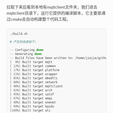
拉取下来后看到本地有mqttclient文件夹，我们进去
mqttclient目录下，运行它提供的编译脚本，它主要是通
过cmake去自动构建整个代码工程。
./build.sh

# 产生的信息如下:
-- Configuring 
done
-- Generating 
done
[
9
%
]
[
12
%
]
[
17
%
]
[
21
%
]
[
85
%
]
[
88
%
]
[
90
%
]
[
92
%
]
[
95
%
]
[
97
%
]
[
98
%
]
[
99
%
]
[
100
%
]