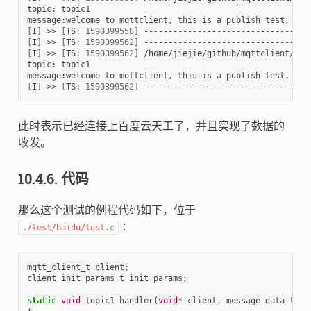
topic: topic1

message:welcome to mqttclient, this is a publish test, a r
[
I
]
 >> 
[
TS: 
1590399558
]
[
I
]
 >> 
[
TS: 
1590399562
]
[
I
]
 >> 
[
TS: 
1590399562
]
 /home/jiejie/github/mqttclient/tes
topic: topic1

message:welcome to mqttclient, this is a publish test, a r
[
I
]
 >> 
[
TS: 
1590399562
]
此时表示已经连接上百度云天工了，并且实现了数据的
收发。
10.4.6.
代码
那么这个测试的例程代码如下，位于
：
./test/baidu/test.c
mqtt_client_t
client
;
client_init_params_t
init_params
;
static
void
topic1_handler
(
void
*
client
,
message_data_t
*
m