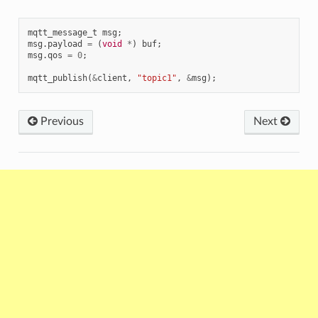
mqtt_message_t
msg
;
msg
.
payload
=
(
void
*
)
buf
;
msg
.
qos
=
0
;
mqtt_publish
(
&
client
,
"topic1"
,
&
msg
);
Previous
Next