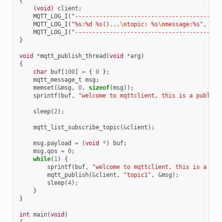
{
(
void
)
client
;
MQTT_LOG_I
(
"------------------------------------------
MQTT_LOG_I
(
"%s:%d %s()...
\n
topic: %s
\n
message:%s"
,
__F
MQTT_LOG_I
(
"------------------------------------------
}
void
*
mqtt_publish_thread
(
void
*
arg
)
{
char
buf
[
100
]
=
{
0
};
mqtt_message_t
msg
;
memset
(
&
msg
,
0
,
sizeof
(
msg
));
sprintf
(
buf
,
"welcome to mqttclient, this is a publish
sleep
(
2
);
mqtt_list_subscribe_topic
(
&
client
);
msg
.
payload
=
(
void
*
)
buf
;
msg
.
qos
=
0
;
while
(
1
)
{
sprintf
(
buf
,
"welcome to mqttclient, this is a pub
mqtt_publish
(
&
client
,
"topic1"
,
&
msg
);
sleep
(
4
);
}
}
int
main
(
void
)