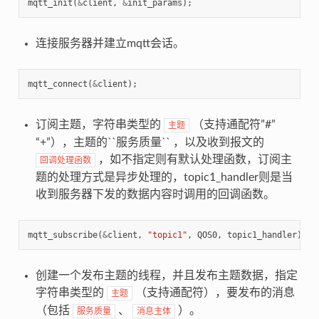
mqtt_init
(
&
client
,
&
init_params
);
连接服务器并建立mqtt会话。
mqtt_connect
(
&
client
);
订阅主题，字符串类型的
（支持通配符”#”
主题
“+”），主题的``服务质量`` ，以及收到报文的
，如不指定则有默认处理函数，订阅主
回调处理函数
题的处理方式是异步处理的，topic1_handler则是当
收到服务器下发的数据内容时调用的回调函数。
mqtt_subscribe
(
&
client
,
"topic1"
,
QOS0
,
topic1_handler
);
创建一个发布主题的线程，并且发布主题数据，指定
字符串类型的
（支持通配符），要发布的消息
主题
（包括
、
）。
服务质量
消息主体