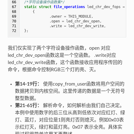
66

/*字符设备操作函数集*/
67

static
struct
file_operations
led_chr_dev_fops
=
68

{
69

.
owner
=
THIS_MODULE
,
70

.
open
=
led_chr_dev_open
,
71

.
write
=
led_chr_dev_write
,
72
};
我们仅实现了两个字符设备操作函数，open 对应
led_chr_dev_open函数这是一个空函数。 .write对应
led_chr_dev_write函数，这个函数接收应用程序传回的
命令，根据命令控制RGB三个灯的亮、灭。
第14-19行：
使用copy_from_user函数将用户空间的
数据拷贝到内核空间。这里传递的数据是一个无符号
整型数据。
第21-61行：
解析命令，如何解析由我们自己决定。
本例中使用数字的后三位从高到低依次对应红灯、绿
灯、蓝灯，对应位是1则亮灯否则熄灭。例如0x03表
示红灯灭，绿灯和蓝灯亮。0x07 表示全亮。具体实