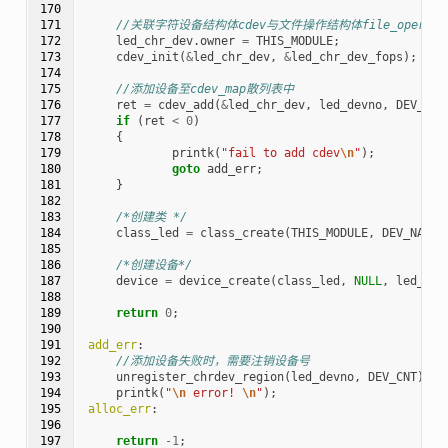
170

171

//关联字符设备结构体cdev与文件操作结构体file_operati
172

led_chr_dev
.
owner
=
THIS_MODULE
;
173

cdev_init
(
&
led_chr_dev
,
&
led_chr_dev_fops
);
174

175

//添加设备至cdev_map散列表中
176

ret
=
cdev_add
(
&
led_chr_dev
,
led_devno
,
DEV_CNT
177

if
(
ret
<
0
)
178

{
179

printk
(
"fail to add cdev
\n
"
);
180

goto
add_err
;
181

}
182

183

/*创建类 */
184

class_led
=
class_create
(
THIS_MODULE
,
DEV_NAME
)
185

186

/*创建设备*/
187

device
=
device_create
(
class_led
,
NULL
,
led_dev
188

189

return
0
;
190

191

add_err
:
192

//添加设备失败时，需要注销设备号
193

unregister_chrdev_region
(
led_devno
,
DEV_CNT
);
194

printk
(
"
\n
 error! 
\n
"
);
195

alloc_err
:
196

197
return
-1
;