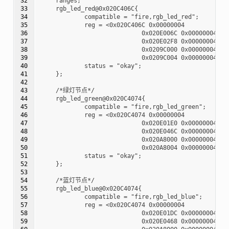
32

    ranges;

33

    rgb_led_red@0x020C406C{

34

            compatible = "fire,rgb_led_red";

35

            reg = <0x020C406C 0x00000004

36

                            0x020E006C 0x00000004

37

                            0x020E02F8 0x00000004

38

                            0x0209C000 0x00000004

39

                            0x0209C004 0x00000004>;

40

            status = "okay";

41

    };

42

43

    /*绿灯节点*/

44

    rgb_led_green@0x020C4074{

45

            compatible = "fire,rgb_led_green";

46

            reg = <0x020C4074 0x00000004

47

                            0x020E01E0 0x00000004

48

                            0x020E046C 0x00000004

49

                            0x020A8000 0x00000004

50

                            0x020A8004 0x00000004>;

51

            status = "okay";

52

    };

53

54

    /*蓝灯节点*/

55

    rgb_led_blue@0x020C4074{

56

            compatible = "fire,rgb_led_blue";

57

            reg = <0x020C4074 0x00000004

58

                            0x020E01DC 0x00000004

59

                            0x020E0468 0x00000004
