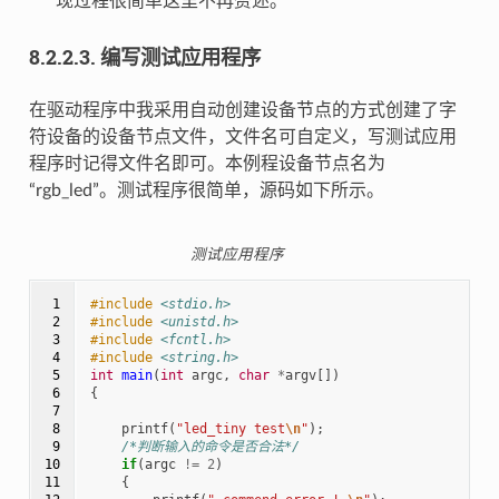
现过程很简单这里不再赘述。
8.2.2.3.
编写测试应用程序
在驱动程序中我采用自动创建设备节点的方式创建了字
符设备的设备节点文件，文件名可自定义，写测试应用
程序时记得文件名即可。本例程设备节点名为
“rgb_led”。测试程序很简单，源码如下所示。
测试应用程序
 1

#include
<stdio.h>
 2

#include
<unistd.h>
 3

#include
<fcntl.h>
 4

#include
<string.h>
 5

int
main
(
int
argc
,
char
*
argv
[])
 6

{
 7

 8

printf
(
"led_tiny test
\n
"
);
 9

/*判断输入的命令是否合法*/
10

if
(
argc
!=
2
)
11

{