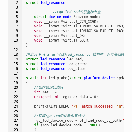
  2

struct
led_resource
  3

{
  4

//rgb_led_red的设备树节点
  5

struct
device_node
*
device_node
;
  6

void
__iomem
*
virtual_CCM_CCGR
;
  7

void
__iomem
*
virtual_IOMUXC_SW_MUX_CTL_PAD
;
  8

void
__iomem
*
virtual_IOMUXC_SW_PAD_CTL_PAD
;
  9

void
__iomem
*
virtual_DR
;
 10

void
__iomem
*
virtual_GDIR
;
 11

};
 12

 13

/*定义 R G B 三个灯的led_resource 结构体，保存获取得到
 14

struct
led_resource
led_red
;
 15

struct
led_resource
led_green
;
 16

struct
led_resource
led_blue
;
 17

 18

static
int
led_probe
(
struct
platform_device
*
pdv
)
 19

{
 20

//保存错误状态码
 21

int
ret
=
-1
;
 22

unsigned
int
register_data
=
0
;
 23

 24

printk
(
KERN_EMERG
"
\t
  match successed  
\n
"
);
 25

 26

/*获取rgb_led的设备树节点*/
 27

rgb_led_device_node
=
of_find_node_by_path
(
"/rg
 28

if
(
rgb_led_device_node
==
NULL
)
 29

{