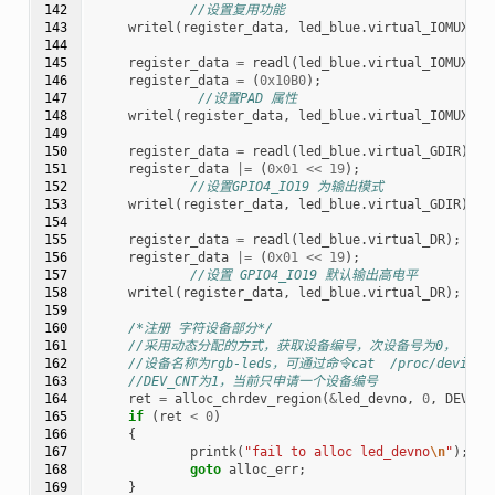
142

//设置复用功能
143

writel
(
register_data
,
led_blue
.
virtual_IOMUXC_S
144

145

register_data
=
readl
(
led_blue
.
virtual_IOMUXC_S
146

register_data
=
(
0x10B0
);
147

//设置PAD 属性
148

writel
(
register_data
,
led_blue
.
virtual_IOMUXC_S
149

150

register_data
=
readl
(
led_blue
.
virtual_GDIR
);
151

register_data
|=
(
0x01
<<
19
);
152

//设置GPIO4_IO19 为输出模式
153

writel
(
register_data
,
led_blue
.
virtual_GDIR
);
154

155

register_data
=
readl
(
led_blue
.
virtual_DR
);
156

register_data
|=
(
0x01
<<
19
);
157

//设置 GPIO4_IO19 默认输出高电平
158

writel
(
register_data
,
led_blue
.
virtual_DR
);
159

160

/*注册 字符设备部分*/
161

//采用动态分配的方式，获取设备编号，次设备号为0，
162

//设备名称为rgb-leds，可通过命令cat  /proc/device
163

//DEV_CNT为1，当前只申请一个设备编号
164

ret
=
alloc_chrdev_region
(
&
led_devno
,
0
,
DEV_CN
165

if
(
ret
<
0
)
166

{
167

printk
(
"fail to alloc led_devno
\n
"
);
168

goto
alloc_err
;
169

}