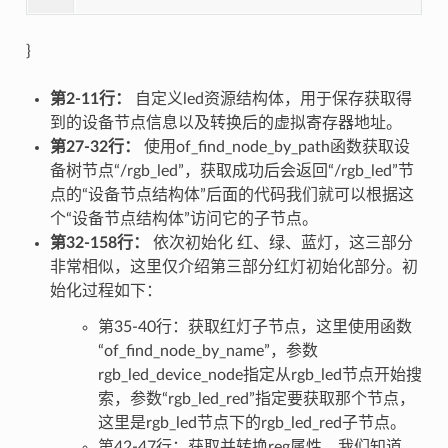
}
第2-11行：
自定义led资源结构体，用于保存获取得
到的设备节点信息以及转换后的虚拟寄存器地址。
第27-32行：
使用of_find_node_by_path函数获取设
备树节点“/rgb_led”，获取成功后会返回“/rgb_led”节
点的“设备节点结构体”后面的代码我们就可以根据这
个“设备节点结构体”访问它的子节点。
第32-158行：
依次初始化 红、绿、蓝灯，这三部分
非常相似，这里仅介绍第三部分红灯初始化部分。初
始化过程如下：
第35-40行：获取红灯子节点，这里使用函数
“of_find_node_by_name”，参数
rgb_led_device_node指定从rgb_led节点开始搜
索，参数“rgb_led_red”指定要获取那个节点，
这里是rgb_led节点下的rgb_led_red子节点。
第42-47行：获取并转换reg属性，我们知道