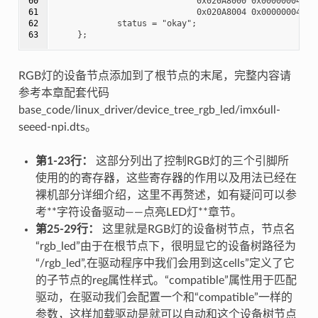
60

                            0x020A8000 0x00000004

61

                            0x020A8004 0x00000004>;

62

            status = "okay";

63
RGB灯的设备节点添加到了根节点的末尾，完整内容请
参考本章配套代码
base_code/linux_driver/device_tree_rgb_led/imx6ull-
seeed-npi.dts。
第1-23行：
这部分列出了控制RGB灯的三个引脚所
使用的的寄存器，这些寄存器的作用以及用法已经在
裸机部分详细介绍，这里不再赘述，如有疑问可以参
考**字符设备驱动——点亮LED灯**章节。
第25-29行：
这里就是RGB灯的设备树节点，节点名
“rgb_led”由于在根节点下，很明显它的设备树路径为
“/rgb_led”,在驱动程序中我们会用到这cells”定义了它
的子节点的reg属性样式。“compatible”属性用于匹配
驱动，在驱动我们会配置一个和“compatible”一样的
参数，这样加载驱动是就可以自动和这个设备树节点