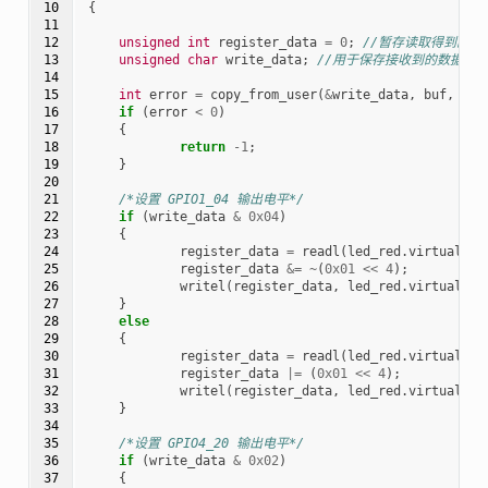
10

{
11

12

unsigned
int
register_data
=
0
;
//暂存读取得到的寄
13

unsigned
char
write_data
;
//用于保存接收到的数据
14

15

int
error
=
copy_from_user
(
&
write_data
,
buf
,
cnt
16

if
(
error
<
0
)
17

{
18

return
-1
;
19

}
20

21

/*设置 GPIO1_04 输出电平*/
22

if
(
write_data
&
0x04
)
23

{
24

register_data
=
readl
(
led_red
.
virtual_DR
25

register_data
&=
~
(
0x01
<<
4
);
26

writel
(
register_data
,
led_red
.
virtual_DR
27

}
28

else
29

{
30

register_data
=
readl
(
led_red
.
virtual_DR
31

register_data
|=
(
0x01
<<
4
);
32

writel
(
register_data
,
led_red
.
virtual_DR
33

}
34

35

/*设置 GPIO4_20 输出电平*/
36

if
(
write_data
&
0x02
)
37

{