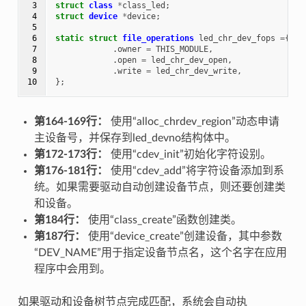
 3

struct
class
*
class_led
;
 4

struct
device
*
device
;
 5

 6

static
struct
file_operations
led_chr_dev_fops
=
{
 7

.
owner
=
THIS_MODULE
,
 8

.
open
=
led_chr_dev_open
,
 9

.
write
=
led_chr_dev_write
,
10
};
第164-169行：
使用“alloc_chrdev_region”动态申请
主设备号，并保存到led_devno结构体中。
第172-173行：
使用“cdev_init”初始化字符设别。
第176-181行：
使用“cdev_add”将字符设备添加到系
统。如果需要驱动自动创建设备节点，则还要创建类
和设备。
第184行：
使用“class_create”函数创建类。
第187行：
使用“device_create”创建设备，其中参数
“DEV_NAME”用于指定设备节点名，这个名字在应用
程序中会用到。
如果驱动和设备树节点完成匹配，系统会自动执