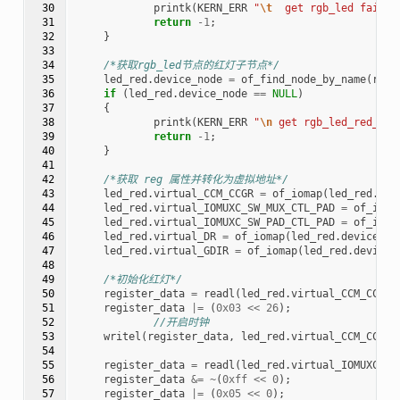
 30

printk
(
KERN_ERR
"
\t
  get rgb_led failed
 31

return
-1
;
 32

}
 33

 34

/*获取rgb_led节点的红灯子节点*/
 35

led_red
.
device_node
=
of_find_node_by_name
(
rgb_
 36

if
(
led_red
.
device_node
==
NULL
)
 37

{
 38

printk
(
KERN_ERR
"
\n
 get rgb_led_red_dev
 39

return
-1
;
 40

}
 41

 42

/*获取 reg 属性并转化为虚拟地址*/
 43

led_red
.
virtual_CCM_CCGR
=
of_iomap
(
led_red
.
dev
 44

led_red
.
virtual_IOMUXC_SW_MUX_CTL_PAD
=
of_ioma
 45

led_red
.
virtual_IOMUXC_SW_PAD_CTL_PAD
=
of_ioma
 46

led_red
.
virtual_DR
=
of_iomap
(
led_red
.
device_no
 47

led_red
.
virtual_GDIR
=
of_iomap
(
led_red
.
device_
 48

 49

/*初始化红灯*/
 50

register_data
=
readl
(
led_red
.
virtual_CCM_CCGR
)
 51

register_data
|=
(
0x03
<<
26
);
 52

//开启时钟
 53

writel
(
register_data
,
led_red
.
virtual_CCM_CCGR
)
 54

 55

register_data
=
readl
(
led_red
.
virtual_IOMUXC_SW
 56

register_data
&=
~
(
0xff
<<
0
);
 57

register_data
|=
(
0x05
<<
0
);