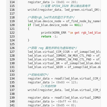
114

register_data
|=
(
0x01
<<
20
);
115

//设置 GPIO4_IO20 默认输出高电平
116

writel
(
register_data
,
led_green
.
virtual_DR
);
117

118

/*获取rgb_led节点的蓝灯子节点*/
119

led_blue
.
device_node
=
of_find_node_by_name
(
rgb
120

if
(
led_blue
.
device_node
==
NULL
)
121

{
122

printk
(
KERN_ERR
"
\n
 get rgb_led_blue_de
123

return
-1
;
124

}
125

126

/*获取 reg 属性并转化为虚拟地址*/
127

led_blue
.
virtual_CCM_CCGR
=
of_iomap
(
led_blue
.
d
128

led_blue
.
virtual_IOMUXC_SW_MUX_CTL_PAD
=
of_iom
129

led_blue
.
virtual_IOMUXC_SW_PAD_CTL_PAD
=
of_iom
130

led_blue
.
virtual_DR
=
of_iomap
(
led_blue
.
device_
131

led_blue
.
virtual_GDIR
=
of_iomap
(
led_blue
.
devic
132

133

/*初始化绿灯*/
134

register_data
=
readl
(
led_blue
.
virtual_CCM_CCGR
135

register_data
|=
(
0x03
<<
12
);
136

//开启时钟
137

writel
(
register_data
,
led_blue
.
virtual_CCM_CCGR
138

139

register_data
=
readl
(
led_blue
.
virtual_IOMUXC_S
140

register_data
&=
~
(
0xff
<<
0
);
141

register_data
|=
(
0x05
<<
0
);