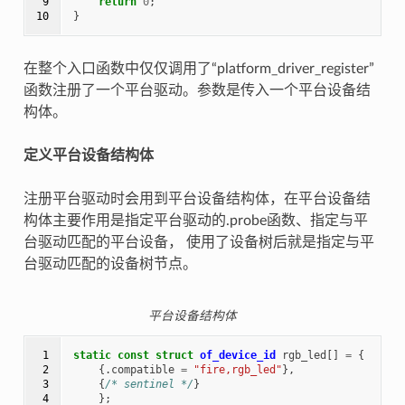
 9

return
0
;
10
}
在整个入口函数中仅仅调用了“platform_driver_register”
函数注册了一个平台驱动。参数是传入一个平台设备结
构体。
定义平台设备结构体
注册平台驱动时会用到平台设备结构体，在平台设备结
构体主要作用是指定平台驱动的.probe函数、指定与平
台驱动匹配的平台设备， 使用了设备树后就是指定与平
台驱动匹配的设备树节点。
平台设备结构体
 1

static
const
struct
of_device_id
rgb_led
[]
=
{
 2

{.
compatible
=
"fire,rgb_led"
},
 3

{
/* sentinel */
}
 4

};