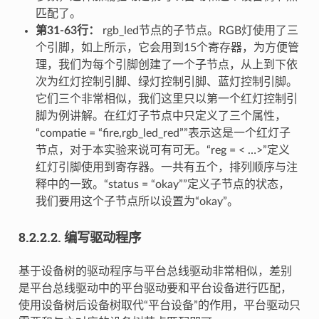
匹配了。
第31-63行：
rgb_led节点的子节点。RGB灯使用了三
个引脚，如上所示，它会用到15个寄存器，为方便管
理，我们为每个引脚创建了一个子节点，从上到下依
次为红灯控制引脚、绿灯控制引脚、蓝灯控制引脚。
它们三个非常相似，我们这里只以第一个红灯控制引
脚为例讲解。在红灯子节点中只定义了三个属性，
“compatie = “fire,rgb_led_red””表示这是一个红灯子
节点，对于本实验来说可有可无。“reg = < …>”定义
红灯引脚使用到寄存器。一共有五个，排列顺序与注
释中的一致。“status = “okay””定义子节点的状态，
我们要用这个子节点所以设置为“okay”。
8.2.2.2.
编写驱动程序
基于设备树的驱动程序与平台总线驱动非常相似，差别
是平台总线驱动中的平台驱动要和平台设备进行匹配，
使用设备树后设备树取代“平台设备”的作用，平台驱动只