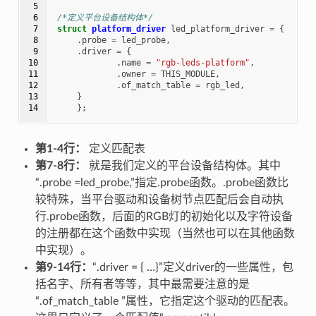
 5

 6

/*定义平台设备结构体*/
 7

struct
platform_driver
led_platform_driver
=
{
 8

.
probe
=
led_probe
,
 9

.
driver
=
{
10

.
name
=
"rgb-leds-platform"
,
11

.
owner
=
THIS_MODULE
,
12

.
of_match_table
=
rgb_led
,
13

}
14
};
第1-4行：
定义匹配表
第7-8行：
就是我们定义的平台设备结构体。其中
“.probe =led_probe,”指定.probe函数。.probe函数比
较特殊，当平台驱动和设备树节点匹配后会自动执
行.probe函数，后面的RGB灯的初始化以及字符设备
的注册都在这个函数中实现（当然也可以在其他函数
中实现）。
第9-14行：
“.driver = { …}”定义driver的一些属性，包
括名字、所有者等等，其中最需要注意的是
“.of_match_table ”属性，它指定这个驱动的匹配表。