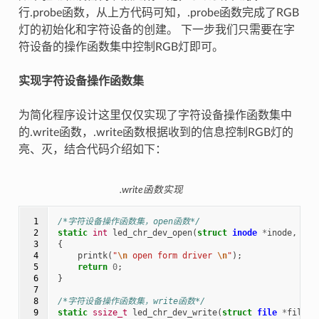
行.probe函数，从上方代码可知，.probe函数完成了RGB
灯的初始化和字符设备的创建。 下一步我们只需要在字
符设备的操作函数集中控制RGB灯即可。
实现字符设备操作函数集
为简化程序设计这里仅仅实现了字符设备操作函数集中
的.write函数，.write函数根据收到的信息控制RGB灯的
亮、灭，结合代码介绍如下：
.write函数实现
 1

/*字符设备操作函数集，open函数*/
 2

static
int
led_chr_dev_open
(
struct
inode
*
inode
,
str
 3

{
 4

printk
(
"
\n
 open form driver 
\n
"
);
 5

return
0
;
 6

}
 7

 8

/*字符设备操作函数集，write函数*/
 9

static
ssize_t
led_chr_dev_write
(
struct
file
*
filp
,