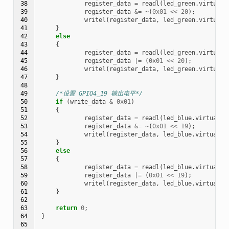
38

register_data
=
readl
(
led_green
.
virtual_
39

register_data
&=
~
(
0x01
<<
20
);
40

writel
(
register_data
,
led_green
.
virtual_
41

}
42

else
43

{
44

register_data
=
readl
(
led_green
.
virtual_
45

register_data
|=
(
0x01
<<
20
);
46

writel
(
register_data
,
led_green
.
virtual_
47

}
48

49

/*设置 GPIO4_19 输出电平*/
50

if
(
write_data
&
0x01
)
51

{
52

register_data
=
readl
(
led_blue
.
virtual_D
53

register_data
&=
~
(
0x01
<<
19
);
54

writel
(
register_data
,
led_blue
.
virtual_D
55

}
56

else
57

{
58

register_data
=
readl
(
led_blue
.
virtual_D
59

register_data
|=
(
0x01
<<
19
);
60

writel
(
register_data
,
led_blue
.
virtual_D
61

}
62

63

return
0
;
64

}
65
