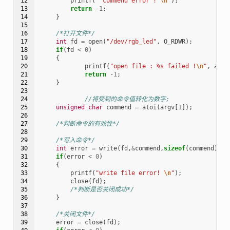
12

printf
(
" commend error ! 
\n
"
);
13

return
-1
;
14

}
15

16

/*打开文件*/
17

int
fd
=
open
(
"/dev/rgb_led"
,
O_RDWR
);
18

if
(
fd
<
0
)
19

{
20

printf
(
"open file : %s failed !
\n
"
,
argv
21

return
-1
;
22

}
23

24

//将受到的命令值转化为数字;
25

unsigned
char
commend
=
atoi
(
argv
[
1
]);
26

27

/*判断命令的有效性*/
28

29

/*写入命令*/
30

int
error
=
write
(
fd
,
&
commend
,
sizeof
(
commend
));
31

if
(
error
<
0
)
32

{
33

printf
(
"write file error! 
\n
"
);
34

close
(
fd
);
35

/*判断是否关闭成功*/
36

}
37

38

/*关闭文件*/
39

error
=
close
(
fd
);