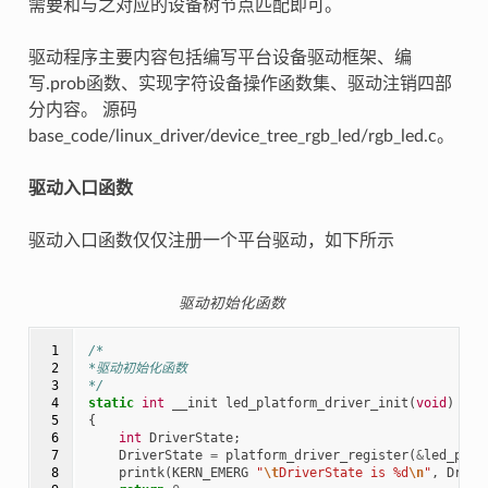
需要和与之对应的设备树节点匹配即可。
驱动程序主要内容包括编写平台设备驱动框架、编
写.prob函数、实现字符设备操作函数集、驱动注销四部
分内容。 源码
base_code/linux_driver/device_tree_rgb_led/rgb_led.c。
驱动入口函数
驱动入口函数仅仅注册一个平台驱动，如下所示
驱动初始化函数
 1

/*
 2

*驱动初始化函数
 3

*/
 4

static
int
__init
led_platform_driver_init
(
void
)
 5

{
 6

int
DriverState
;
 7

DriverState
=
platform_driver_register
(
&
led_plat
 8

printk
(
KERN_EMERG
"
\t
DriverState is %d
\n
"
,
Drive