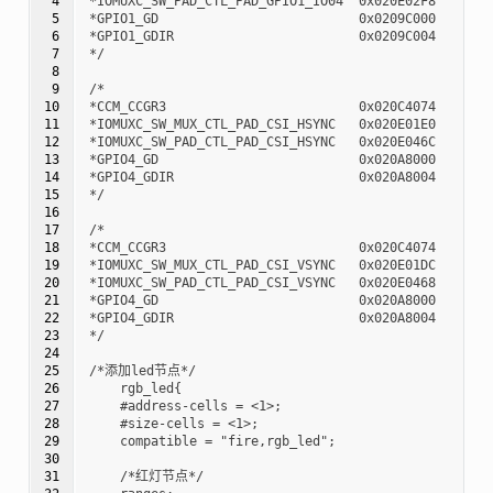
 4

*IOMUXC_SW_PAD_CTL_PAD_GPIO1_IO04  0x020E02F8

 5

*GPIO1_GD                          0x0209C000

 6

*GPIO1_GDIR                        0x0209C004

 7

*/

 8

 9

/*

10

*CCM_CCGR3                         0x020C4074

11

*IOMUXC_SW_MUX_CTL_PAD_CSI_HSYNC   0x020E01E0

12

*IOMUXC_SW_PAD_CTL_PAD_CSI_HSYNC   0x020E046C

13

*GPIO4_GD                          0x020A8000

14

*GPIO4_GDIR                        0x020A8004

15

*/

16

17

/*

18

*CCM_CCGR3                         0x020C4074

19

*IOMUXC_SW_MUX_CTL_PAD_CSI_VSYNC   0x020E01DC

20

*IOMUXC_SW_PAD_CTL_PAD_CSI_VSYNC   0x020E0468

21

*GPIO4_GD                          0x020A8000

22

*GPIO4_GDIR                        0x020A8004

23

*/

24

25

/*添加led节点*/

26

    rgb_led{

27

    #address-cells = <1>;

28

    #size-cells = <1>;

29

    compatible = "fire,rgb_led";

30

31

    /*红灯节点*/
