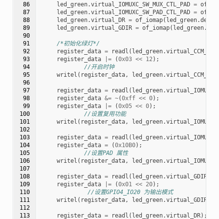
 86

led_green
.
virtual_IOMUXC_SW_MUX_CTL_PAD
=
of_io
 87

led_green
.
virtual_IOMUXC_SW_PAD_CTL_PAD
=
of_io
 88

led_green
.
virtual_DR
=
of_iomap
(
led_green
.
devic
 89

led_green
.
virtual_GDIR
=
of_iomap
(
led_green
.
dev
 90

 91

/*初始化绿灯*/
 92

register_data
=
readl
(
led_green
.
virtual_CCM_CCG
 93

register_data
|=
(
0x03
<<
12
);
 94

//开启时钟
 95

writel
(
register_data
,
led_green
.
virtual_CCM_CCG
 96

 97

register_data
=
readl
(
led_green
.
virtual_IOMUXC_
 98

register_data
&=
~
(
0xff
<<
0
);
 99

register_data
|=
(
0x05
<<
0
);
100

//设置复用功能
101

writel
(
register_data
,
led_green
.
virtual_IOMUXC_
102

103

register_data
=
readl
(
led_green
.
virtual_IOMUXC_
104

register_data
=
(
0x10B0
);
105

//设置PAD 属性
106

writel
(
register_data
,
led_green
.
virtual_IOMUXC_
107

108

register_data
=
readl
(
led_green
.
virtual_GDIR
);
109

register_data
|=
(
0x01
<<
20
);
110

//设置GPIO4_IO20 为输出模式
111

writel
(
register_data
,
led_green
.
virtual_GDIR
);
112

113

register_data
=
readl
(
led_green
.
virtual_DR
);