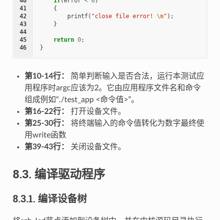
40

if
(
error
<
0
)
41

{
42

printf
(
"close file error! 
\n
"
);
43

}
44

45

return
0
;
46
}
第10-14行：
简单判断输入是否合法，运行本测试应
用程序时argc应该为2。它由应用程序文件名和命令
组成例如“./test_app <命令值>”。
第16-22行：
打开设备文件。
第25-30行：
将终端输入的命令值转化为数字最终使
用write函数
第39-43行：
关闭设备文件。
8.3.
编译驱动程序
8.3.1.
编译设备树