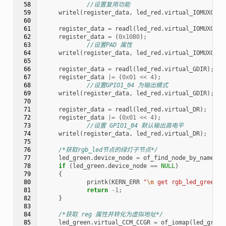
 58

//设置复用功能
 59

writel
(
register_data
,
led_red
.
virtual_IOMUXC_SW
 60

 61

register_data
=
readl
(
led_red
.
virtual_IOMUXC_SW
 62

register_data
=
(
0x10B0
);
 63

//设置PAD 属性
 64

writel
(
register_data
,
led_red
.
virtual_IOMUXC_SW
 65

 66

register_data
=
readl
(
led_red
.
virtual_GDIR
);
 67

register_data
|=
(
0x01
<<
4
);
 68

//设置GPIO1_04 为输出模式
 69

writel
(
register_data
,
led_red
.
virtual_GDIR
);
 70

 71

register_data
=
readl
(
led_red
.
virtual_DR
);
 72

register_data
|=
(
0x01
<<
4
);
 73

//设置 GPIO1_04 默认输出高电平
 74

writel
(
register_data
,
led_red
.
virtual_DR
);
 75

 76

/*获取rgb_led节点的绿灯子节点*/
 77

led_green
.
device_node
=
of_find_node_by_name
(
rg
 78

if
(
led_green
.
device_node
==
NULL
)
 79

{
 80

printk
(
KERN_ERR
"
\n
 get rgb_led_green_d
 81

return
-1
;
 82

}
 83

 84

/*获取 reg 属性并转化为虚拟地址*/
 85

led_green
.
virtual_CCM_CCGR
=
of_iomap
(
led_green