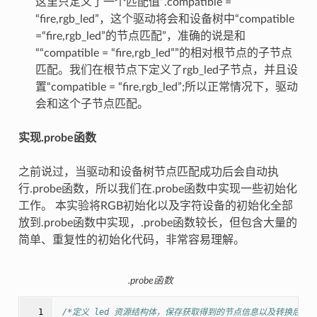
这里只定义了一个匹配值“.compatible =
“fire,rgb_led”，这个驱动将会和设备树中“compatible
=“fire,rgb_led”的节点匹配”，准确的说是和
““compatible = “fire,rgb_led””的相对根节点的子节点
匹配。我们在根节点下定义了rgb_led子节点，并且设
置“compatible = “fire,rgb_led”;所以正常情况下，驱动
会和这个子节点匹配。
实现.probe函数
之前说过，当驱动和设备树节点匹配成功后会自动执
行.probe函数，所以我们在.probe函数中实现一些初始化
工作。 本实验将RGB初始化以及字符设备的初始化全部
放到.probe函数中实现，.probe函数较长，但包含大量的
简单、重复性的初始化代码，非常容易理解。
.probe函数
  1

/*定义 led 资源结构体，保存获取得到的节点信息以及转换后的虚