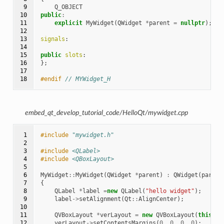
 9

Q_OBJECT
10

public
:
11

explicit
MyWidget
(
QWidget
*
parent
=
nullptr
);
12

13

signals
:
14

15

public
slots
:
16

};
17

18
#endif 
// MYWidget_H
embed_qt_develop_tutorial_code/HelloQt/mywidget.cpp
 1

#include
"mywidget.h"
 2

 3

#include
<QLabel>
 4

#include
<QBoxLayout>
 5

 6

MyWidget
::
MyWidget
(
QWidget
*
parent
)
:
QWidget
(
parent
 7

{
 8

QLabel
*
label
=
new
QLabel
(
"hello widget"
);
 9

label
->
setAlignment
(
Qt
::
AlignCenter
);
10

11

QVBoxLayout
*
verLayout
=
new
QVBoxLayout
(
this
);
12

verLayout
->
setContentsMargins
(
0
,
0
,
0
,
0
);