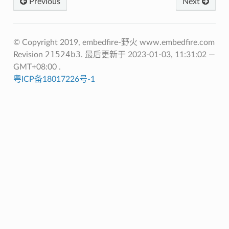
Previous
Next
© Copyright 2019, embedfire-野火 www.embedfire.com
21524b3
Revision
.
最后更新于 2023-01-03, 11:31:02 —
GMT+08:00 .
粤ICP备18017226号-1