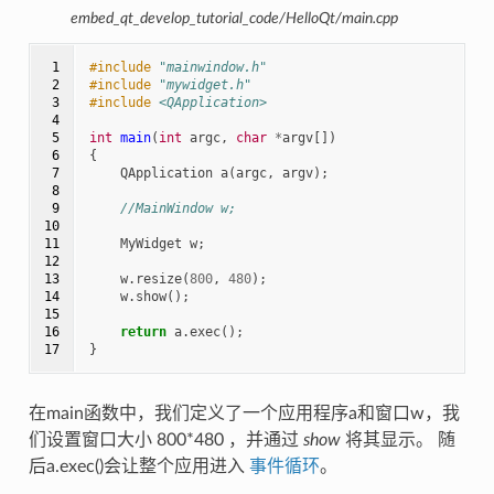
embed_qt_develop_tutorial_code/HelloQt/main.cpp
 1

#include
"mainwindow.h"
 2

#include
"mywidget.h"
 3

#include
<QApplication>
 4

 5

int
main
(
int
argc
,
char
*
argv
[])
 6

{
 7

QApplication
a
(
argc
,
argv
);
 8

 9

//MainWindow w;
10

11

MyWidget
w
;
12

13

w
.
resize
(
800
,
480
);
14

w
.
show
();
15

16

return
a
.
exec
();
17
}
在main函数中，我们定义了一个应用程序a和窗口w，我
们设置窗口大小 800*480 ，并通过
show
将其显示。 随
后a.exec()会让整个应用进入
事件循环
。