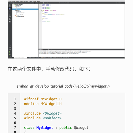
在这两个文件中，手动修改代码，如下：
embed_qt_develop_tutorial_code/HelloQt/mywidget.h
 1

#ifndef MYWidget_H
 2

#define MYWidget_H
 3

 4

#include
<QWidget>
 5

#include
<QObject>
 6

 7

class
MyWidget
:
public
QWidget
 8

{