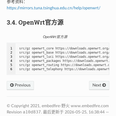
参考资料：
https://mirrors.tuna.tsinghua.edu.cn/help/openwrt/
3.4.
OpenWrt官方源
OpenWrt官方源
1

src/gz openwrt_core https://downloads.openwrt.org/rel
2

src/gz openwrt_base https://downloads.openwrt.org/rele
3

src/gz openwrt_luci https://downloads.openwrt.org/rele
4

src/gz openwrt_packages https://downloads.openwrt.org
5

src/gz openwrt_routing https://downloads.openwrt.org/
6
Previous
Next
© Copyright 2021, embedfire-野火 www.embedfire.com
a10d837
Revision
.
最后更新于 2026-05-25, 16:38:44 —