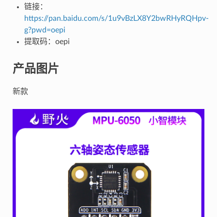
链接：
https://pan.baidu.com/s/1u9vBzLX8Y2bwRHyRQHpv-
g?pwd=oepi
提取码：oepi
产品图片
新款