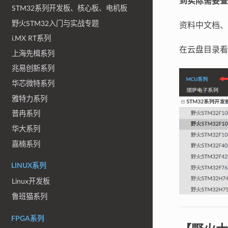
到实际需要查
STM32系列开发板、核心板、电机板
野火STM32入门与实战专题
资料中文档、
i.MX RT系列
在云盘目录看
上海先楫系列
兆易创新系列
华芯微特系列
雅特力系列
普冉系列
华大系列
嘉楠系列
LINUX系列
Linux开发板
鲁班猫系列
FPGA系列