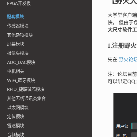
【野火大
FPGA开发板
大学堂客户端
配套模块
快，
但由于
传感器模块
大尺寸软件工
其他杂项模块
1.注册野
屏幕模块
摄像头模块
先在
野火论
ADC_DAC模块
电机相关
注：论坛目前
WiFi_蓝牙模块
可以绑定QQ
RFID_捷联微芯模块
其他无线通讯类集合
以太网模块
定位模块
雷达模块
音频模块