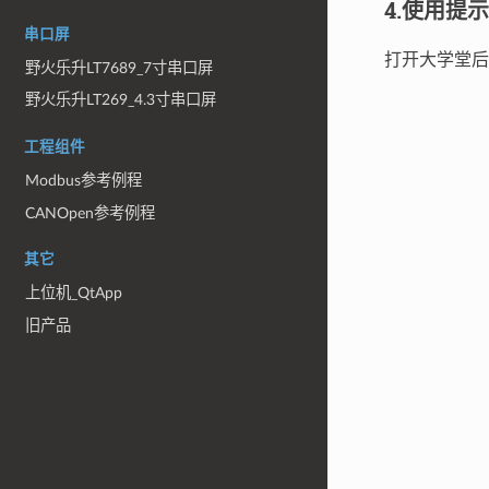
4.使用提示
串口屏
打开大学堂后
野火乐升LT7689_7寸串口屏
野火乐升LT269_4.3寸串口屏
工程组件
Modbus参考例程
CANOpen参考例程
其它
上位机_QtApp
旧产品